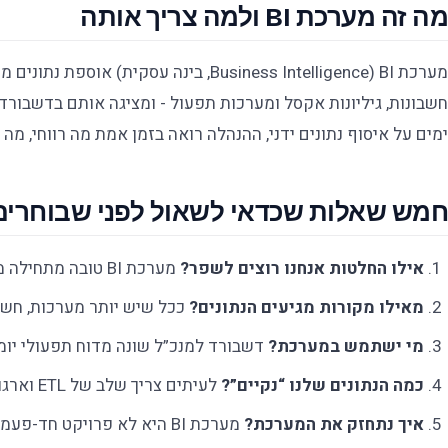
מה זה מערכת BI ולמה צריך אותה
חשבונות, גיליונות אקסל ומערכות תפעול - ומציגה אותם בדשבורד
ימים על איסוף נתונים ידני, ההנהלה רואה בזמן אמת מה רווחי, מה
חמש שאלות שכדאי לשאול לפני שבוחרים
אילו החלטות אנחנו רוצים לשפר?
מערכת BI טובה מתחילה מהשאלה העסקית, לא מהטכנולוגיה.
מאילו מקורות מגיעים הנתונים?
ככל שיש יותר מערכות, חשוב יותר שה-BI יי
מי ישתמש במערכת?
דשבורד למנכ”ל שונה מדוח תפעולי יומי
כמה הנתונים שלנו “נקיים”?
לעיתים צריך שלב של ETL וארגון נתונים לפני שאפשר להציג אותם.
איך נתחזק את המערכת?
מערכת BI היא לא פרויקט חד-פעמי אלא נכס שמתפתח עם העסק.