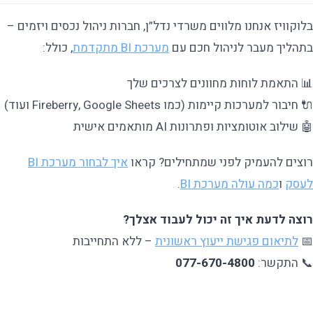
בלוקוויז אנחנו מלווים משרדי נדל”ן, חברות ניהול נכסים ויזמים –
בתהליך מעבר לניהול חכם עם
מערכת BI מתקדמת
, כולל:
📊 התאמת לוחות מחוונים לצרכים שלך
🔌 חיבור למערכות קיימות (כמו Fireberry, Google Sheets ועוד)
🤖 שילוב אוטומציות ופתרונות AI מותאמים אישית
רוצים להעמיק לפני שמתחילים? קראו
איך לבחור מערכת BI
לעסק
ו
כמה עולה מערכת BI
.
רוצה לדעת איך זה יכול לעבוד אצלך?
📅
לתיאום פגישת ייעוץ ראשונית
– ללא התחייבות
📞 התקשר:
077-670-4800